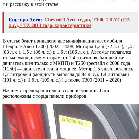
я и расскажу в этой статье.
Еще про Авео:
Chevrolet Aveo седан, T300, 1.6 AT (115
л.с.), LTZ 2013 года, характеристики
В статье будет приведено две модификации автомобиля
Шевроле Авео T200 (2002 – 2008. Моторы 1,2 л (72 л. с.), 1,4 л
(83 л. с.), 1,5 л (86 л. с.) и 1,6 л (106 л. с.). Автомат полагался
только «мощным» моторам, от 1,4 л начиная, базовый же
двигатель шел только с МКПП) и Т250 (рестайл с 2008 года
(Т250) — двигатели стали мощнее. Мотор 1,5 ушел, остались
1,2-литровый (мощность выросла до 84 л. с.), 1,4-литровый
(101 л. с.) и 1,6 л. (109 л. с.).) а также T300 (2011 – 2020)
Начнем с предохранителей в салоне машины.Они
расположены с торца панели приборов.