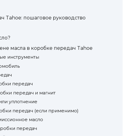
ач Tahoe: пошаговое руководство
сло?
ене масла в коробке передач Tahoe
мые инструменты
томобиль
редач
робки передач
робки передач и магнит
 или уплотнение
робки передач (если применимо)
смиссионное масло
оробки передач