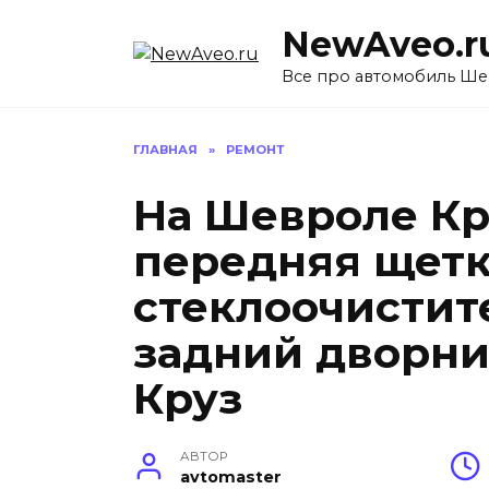
Перейти
NewAveo.r
к
содержанию
Все про автомобиль Ше
ГЛАВНАЯ
»
РЕМОНТ
На Шевроле Кру
передняя щет
стеклоочистите
задний дворни
Круз
АВТОР
avtomaster