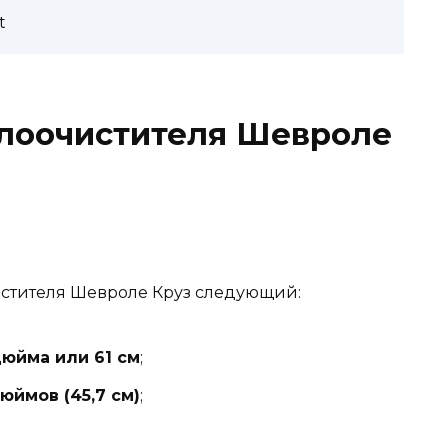
t
клоочистителя Шевроле
истителя Шевроле Круз следующий:
дюйма или 61 см
;
дюймов (45,7 см)
;