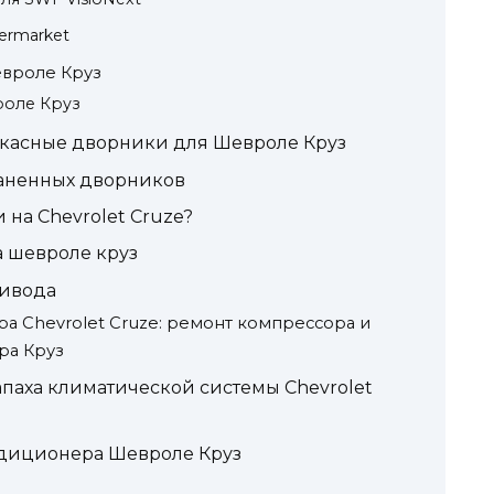
termarket
вроле Круз
роле Круз
ркасные дворники для Шевроле Круз
аненных дворников
 на Chevrolet Cruze?
а шевроле круз
ивода
 Chevrolet Cruze: ремонт компрессора и
ра Круз
апаха климатической системы Chevrolet
ндиционера Шевроле Круз