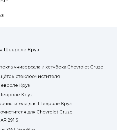
уз
ля Шевроле Круз
текла универсала и хетчбека Chevrolet Cruze
ёток стеклоочистителя
Шевроле Круз
Шевроле Круз
оочистителя для Шевроле Круз
чистителя для Chevrolet Cruze
 AR 291 S
ля SWF VisioNext