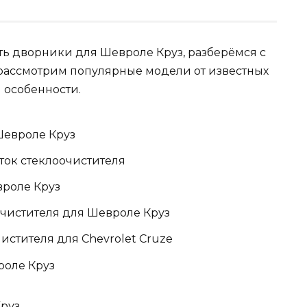
ать дворники для Шевроле Круз, разберёмся с
рассмотрим популярные модели от известных
 особенности.
Шевроле Круз
ок стеклоочистителя
роле Круз
чистителя для Шевроле Круз
стителя для Chevrolet Cruze
оле Круз