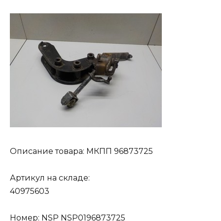
Описание товара: МКПП 96873725
Артикул на складе:
40975603
Номер: NSP NSP0196873725