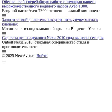
Обеспечьте бесперебойную работу с помощью нашего
высококачественного водяного насоса Aveo T300.
Водяной насос Aveo T300: жизненно важный компонент
0
0
Защитите свой двигатель: как устранить утечку масла в
клапанах
Масло течет из-под клапанной крышки Введение Утечки
0
0
Сядьте за руль надежного Nexia 2010 года выпуска сегодня
Unbolt Nexia 2010: открывая совершенство стиля и
производительности
0
0
© 2025 NewAveo.ru
Войти