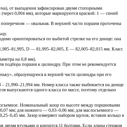
уна), от выпадения зафиксирован двумя стопорными
через 0,004 мм), которые маркируются краской: 1 — синий
 поперечном — овальная. В верхней части поршня проточены
ьцу.
димо ориентироваться по выбитой стрелке на его днище: она
,985–81,995, D — 81,995–82,005, Е — 82,005–82,015 мм. Класс
аметра на 0,8 мм).
ля подбора поршня к цилиндру. При этом не рекомендуется
пеньку», образующуюся в верхней части цилиндра при его
, 3 – 21,990–21,994 мм. Номер класса также выбивается на днище
ля выпускаются одного класса по массе, поэтому отдельно
слосъемное. Номинальный зазор по высоте между поршневыми
–0,07 мм; для нижнего — 0,03–0,06 мм; для маслосъемного —
0,25–0,45 мм. Зазор измеряют набором щупов, вставив кольцо в
в двумя втулками и крепится 11 болтами. Если длина стержня