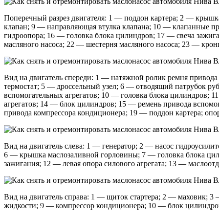
Поперечный разрез двигателя: 1 — поддон картера; 2 — крыш
клапан; 9 — направляющая втулка клапана; 10 — клапанные п
гидроопора; 16 — головка блока цилиндров; 17 — свеча зажиг
масляного насоса; 22 — шестерня масляного насоса; 23 — кро
Вид на двигатель спереди: 1 — натяжной ролик ремня привода
термостат; 5 — дроссельный узел; 6 — отводящий патрубок р
вспомогательных агрегатов; 10 — головка блока цилиндров; 1
агрегатов; 14 — блок цилиндров; 15 — ремень привода вспомо
привода компрессора кондиционера; 19 — поддон картера; опор
Вид на двигатель слева: 1 — генератор; 2 — насос гидроусили
6 — крышка маслозаливной горловины; 7 — головка блока цили
зажигания; 12 — левая опора силового агрегата; 13 — маслоот
Вид на двигатель справа: 1 — щиток стартера; 2 — маховик; 3
жидкости; 9 — компрессор кондиционера; 10 — блок цилиндров;