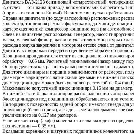
Двигатель ВАЗ-2123 бензиновый четырехтактный, четырехцили
2, отсчет — от шкива привода вспомогательных агрегатов. Т
(нормы токсичности Евро-4). В системе выпуска отработавших 
Справа на двигателе (по ходу автомобиля) расположены: ресив
коллектор; топливная рампа с форсунками; датчики детонации
картере сцепления); компрессор кондиционера (на автомобиле 
Слева на двигателе расположены: генератор, насос гидроусил
масла, масляный фильтр, датчики указателя температуры охла
расхода воздуха закреплен в моторном отсеке слева от двигат
Двигатель с коробкой передач и сцеплением образуют силовой 
Блок цилиндров двигателя отлит из специального низколегиро
обработку + 0,05 мм. Расчетный минимальный зазор между пор
Он определяется как разность размеров минимального диаметр
Для этого цилиндры и поршни в зависимости от размеров, получ
диаметром маркируется латинскими буквами на нижней плоскос
диаметр цилиндра может быть увеличен расточкой на 0,4 или 0
Максимально допустимый износ цилиндра 0,15 мм на диаметр.
В нижней части блока цилиндров расположены пять опор коре
блоке цилиндров под подшипники обрабатываются при устано
На торцевых поверхностях задней опоры имеются гнезда для 
полукольцо (белого цвета), а сзади — металлокерамическое (ж
увеличенного на 0,127 мм размеров.
Если осевой зазор (люфт) коленчатого вала выходит за пределы
эксплуатации — 0,35 мм).
Вкладыши коренных и шатунных подшипников коленчатого вал