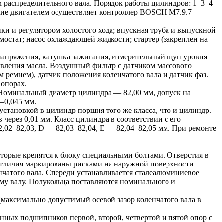
распределительного вала. Порядок работы цилиндров: 1–3–4–
ние двигателем осуществляет контроллер BOSCH M7.9.7
ки и регулятором холостого хода; впускная труба и выпускной
остат; насос охлаждающей жидкости; стартер (закреплен на
о напряжения, катушка зажигания, измерительный щуп уровня
авления масла. Воздушный фильтр с датчиком массового
 ремнем), датчик положения коленчатого вала и датчик фаз.
 опорах.
 Номинальный диаметр цилиндра — 82,00 мм, допуск на
–0,045 мм.
установкой в цилиндр поршня того же класса, что и цилиндр.
через 0,01 мм. Класс цилиндра в соответствии с его
,02–82,03, D — 82,03–82,04, Е — 82,04–82,05 мм. При ремонте
орые крепятся к блоку специальными болтами. Отверстия в
тличия маркированы рисками на наружной поверхности.
чатого вала. Спереди устанавливается сталеалюминиевое
ому валу. Полукольца поставляются номинального и
 (максимально допустимый осевой зазор коленчатого вала в
ых подшипников первой, второй, четвертой и пятой опор с