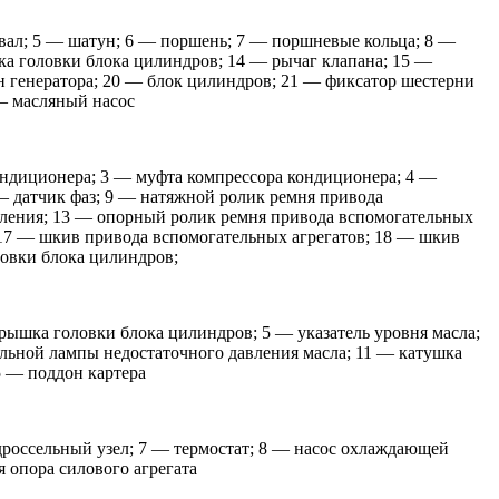
вал; 5 — шатун; 6 — поршень; 7 — поршневые кольца; 8 —
ка головки блока цилиндров; 14 — рычаг клапана; 15 —
н генератора; 20 — блок цилиндров; 21 — фиксатор шестерни
 — масляный насос
ондиционера; 3 — муфта компрессора кондиционера; 4 —
— датчик фаз; 9 — натяжной ролик ремня привода
авления; 13 — опорный ролик ремня привода вспомогательных
 17 — шкив привода вспомогательных агрегатов; 18 — шкив
ловки блока цилиндров;
крышка головки блока цилиндров; 5 — указатель уровня масла;
льной лампы недостаточного давления масла; 11 — катушка
5 — поддон картера
 дроссельный узел; 7 — термостат; 8 — насос охлаждающей
 опора силового агрегата