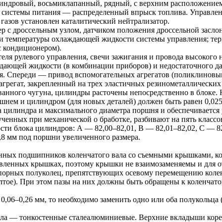
ндровый, восьмиклапанный, рядный, с верхним расположением 
ип системы питания — распределенный впрыск топлива. Управле
газов установлен каталитический нейтрализатор.
ер с дроссельным узлом, датчиком положения дроссельной заслон
 и температуры охлаждающей жидкости системы управления; терм
с кондиционером).
ителя рулевого управления, свечи зажигания и провода высоког
ждающей жидкости (в комбинации приборов) и недостаточного д
еля. Спереди — привод вспомогательных агрегатов (поликлиновым
агрегат, закрепленный на трех эластичных резинометаллических
ванного чугуна, цилиндры расточены непосредственно в блоке.
шнем и цилиндром (для новых деталей) должен быть равен 0,025
а цилиндра и максимального диаметра поршня и обеспечивается 
енных при механической о бработке, разбивают на пять классов 
ти блока цилиндров: А — 82,00–82,01, В — 82,01–82,02, С — 82
,8 мм под поршни увеличенного размера.
нных подшипников коленчатого вала со съемными крышками, кот
вленных крышках, поэтому крышки не взаимозаменяемы и для о
упорных полуколец, препятствующих осевому перемещению колен
елтое). При этом пазы на них должны быть обращены к коленчат
 0,06–0,26 мм, то необходимо заменить одно или оба полукольца
а — тонкостенные сталеалюминиевые. Верхние вкладыши коренн