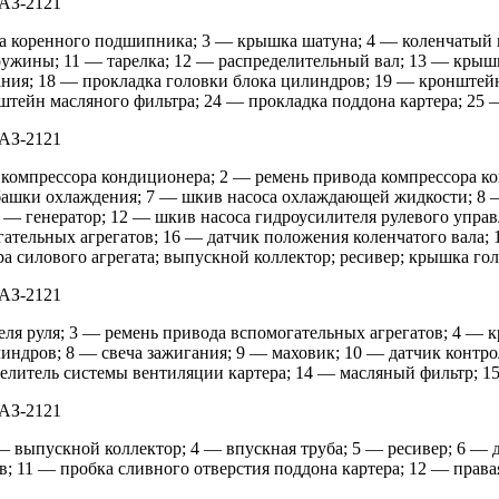
ка коренного подшипника; 3 — крышка шатуна; 4 — коленчатый 
ружины; 11 — тарелка; 12 — распределительный вал; 13 — крыш
ания; 18 — прокладка головки блока цилиндров; 19 — кронштей
нштейн масляного фильтра; 24 — прокладка поддона картера; 25
 компрессора кондиционера; 2 — ремень привода компрессора к
убашки охлаждения; 7 — шкив насоса охлаждающей жидкости; 8 
1 — генератор; 12 — шкив насоса гидроусилителя рулевого упр
гательных агрегатов; 16 — датчик положения коленчатого вала;
а силового агрегата; выпускной коллектор; ресивер; крышка го
теля руля; 3 — ремень привода вспомогательных агрегатов; 4 — 
ндров; 8 — свеча зажигания; 9 — маховик; 10 — датчик контро
делитель системы вентиляции картера; 14 — масляный фильтр; 1
 — выпускной коллектор; 4 — впускная труба; 5 — ресивер; 6 —
 11 — пробка сливного отверстия поддона картера; 12 — правая