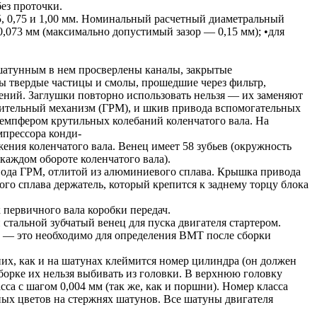
ез проточки.
, 0,75 и 1,00 мм. Номинальный расчетный диаметральный
073 мм (максимально допустимый зазор — 0,15 мм); •для
 шатунным в нем просверлены каналы, закрытые
ы твердые частицы и смолы, прошедшие через фильтр,
ений. Заглушки повторно использовать нельзя — их заменяют
елительный механизм (ГРМ), и шкив привода вспомогательных
 демпфером крутильных колебаний коленчатого вала. На
мпрессора конди-
ния коленчатого вала. Венец имеет 58 зубьев (окружность
 каждом обороте коленчатого вала).
вода ГРМ, отлитой из алюминиевого сплава. Крышка привода
го сплава держатель, который крепится к заднему торцу блока
 первичного вала коробки передач.
стальной зубчатый венец для пуска двигателя стартером.
а — это необходимо для определения ВМТ после сборки
их, как и на шатунах клеймится номер цилиндра (он должен
борке их нельзя выбивать из головки. В верхнюю головку
са с шагом 0,004 мм (так же, как и поршни). Номер класса
ных цветов на стержнях шатунов. Все шатуны двигателя