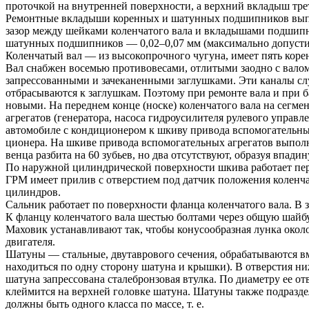
проточкой на внутренней поверхности, а верхний вкладыш тре
Ремонтные вкладыши коренных и шатунных подшипников выпуск
зазор между шейками коленчатого вала и вкладышами подшипн
шатунных подшипников — 0,02–0,07 мм (максимально допусти
Коленчатый вал — из высокопрочного чугуна, имеет пять кор
Вал снабжен восемью противовесами, отлитыми заодно с вало
запрессованными и зачеканенными заглушками. Эти каналы слу
отбрасываются к заглушкам. Поэтому при ремонте вала и при 
новыми. На переднем конце (носке) коленчатого вала на сегм
агрегатов (генератора, насоса гидроусилителя рулевого управ
автомобиле с кондиционером к шкиву привода вспомогательных
ционера. На шкиве привода вспомогательных агрегатов выполн
венца разбита на 60 зубьев, но два отсутствуют, образуя впад
По наружной цилиндрической поверхности шкива работает пер
ГРМ имеет прилив с отверстием под датчик положения коленчат
цилиндров.
Сальник работает по поверхности фланца коленчатого вала. В 
К фланцу коленчатого вала шестью болтами через общую шайбу 
Маховик устанавливают так, чтобы конусообразная лунка окол
двигателя.
Шатуны — стальные, двутаврового сечения, обрабатываются вм
находиться по одну сторону шатуна и крышки). В отверстия н
шатуна запрессована сталебронзовая втулка. По диаметру ее от
клеймится на верхней головке шатуна. Шатуны также подраздел
должны быть одного класса по массе, т. е.