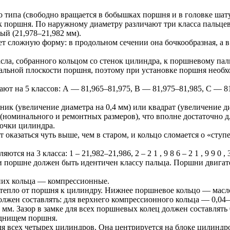
 типа (свободно вращается в бобышках поршня и в головке шат
оршня. По наружному диаметру различают три класса пальцев (
ый (21,978–21,982 мм).
 сложную форму: в продольном сечении она бочкообразная, а в
сла, собранного кольцом со стенок цилиндра, к поршневому пал
альной плоскости поршня, поэтому при установке поршня необхо
т на 5 классов: А — 81,965–81,975, В — 81,975–81,985, С — 81
к (увеличение диаметра на 0,4 мм) или квадрат (увеличение ди
(номинального и ремонтных размеров), что вполне достаточно д
очки цилиндра.
оказаться чуть выше, чем в старом, и кольцо сломается о «сту
я на 3 класса: 1 – 21,982–21,986, 2 – 2 1 , 9 8 6 – 2 1 , 9 9 0 
и поршне должен быть идентичен классу пальца. Поршни двигате
них кольца — компрессионные.
ят тепло от поршня к цилиндру. Нижнее поршневое кольцо — ма
олжен составлять: для верхнего компрессионного кольца — 0,04
мм. Зазор в замке для всех поршневых колец должен составлять 
 днищем поршня.
я всех четырех цилиндров. Она центрируется на блоке цилиндро