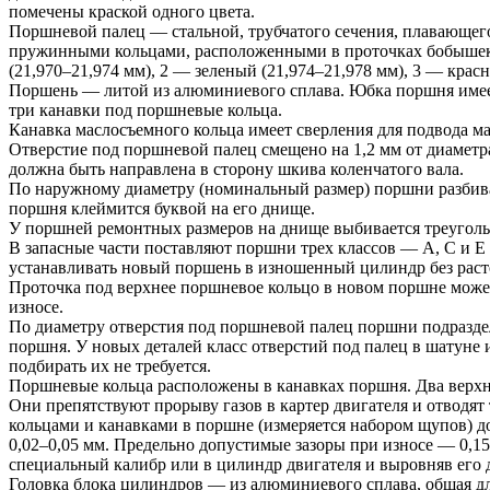
помечены краской одного цвета.
Поршневой палец — стальной, трубчатого сечения, плавающего
пружинными кольцами, расположенными в проточках бобышек п
(21,970–21,974 мм), 2 — зеленый (21,974–21,978 мм), 3 — красн
Поршень — литой из алюминиевого сплава. Юбка поршня имеет
три канавки под поршневые кольца.
Канавка маслосъемного кольца имеет сверления для подвода ма
Отверстие под поршневой палец смещено на 1,2 мм от диаметр
должна быть направлена в сторону шкива коленчатого вала.
По наружному диаметру (номинальный размер) поршни разбиваю
поршня клеймится буквой на его днище.
У поршней ремонтных размеров на днище выбивается треугольни
В запасные части поставляют поршни трех классов — А, С и Е 
устанавливать новый поршень в изношенный цилиндр без раст
Проточка под верхнее поршневое кольцо в новом поршне может 
износе.
По диаметру отверстия под поршневой палец поршни подразделяютс
поршня. У новых деталей класс отверстий под палец в шатуне 
подбирать их не требуется.
Поршневые кольца расположены в канавках поршня. Два верх
Они препятствуют прорыву газов в картер двигателя и отвод
кольцами и канавками в поршне (измеряется набором щупов) д
0,02–0,05 мм. Предельно допустимые зазоры при износе — 0,15 
специальный калибр или в цилиндр двигателя и выровняв его
Головка блока цилиндров — из алюминиевого сплава, общая дл