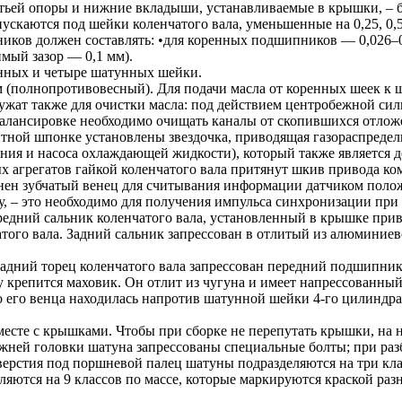
тьей опоры и нижние вкладыши, устанавливаемые в крышки, – б
аются под шейки коленчатого вала, уменьшенные на 0,25, 0,5
иков должен составлять: •для коренных подшипников — 0,026–0,
мый зазор — 0,1 мм).
енных и четыре шатунных шейки.
м (полнопротивовесный). Для подачи масла от коренных шеек к
жат также для очистки масла: под действием центробежной сил
балансировке необходимо очищать каналы от скопившихся отлож
ентной шпонке установлены звездочка, приводящая газораспред
ления и насоса охлаждающей жидкости), который также является
 агрегатов гайкой коленчатого вала притянут шкив привода ко
ен зубчатый венец для считывания информации датчиком положе
ину, – это необходимо для получения импульса синхронизации при
едний сальник коленчатого вала, установленный в крышке при
ого вала. Задний сальник запрессован в отлитый из алюминиево
задний торец коленчатого вала запрессован передний подшипник
крепится маховик. Он отлит из чугуна и имеет напрессованный 
о его венца находилась напротив шатунной шейки 4-го цилиндр
есте с крышками. Чтобы при сборке не перепутать крышки, на н
ижней головки шатуна запрессованы специальные болты; при раз
верстия под поршневой палец шатуны подразделяются на три клас
яются на 9 классов по массе, которые маркируются краской раз