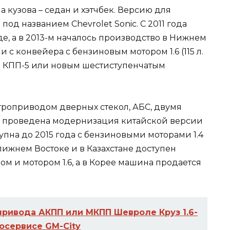
 кузова – седан и хэтчбек. Версию для
под названием Chevrolet Sonic. С 2011 года
е, а в 2013-м началось производство в Нижнем
 с конвейера с бензиновым мотором 1.6 (115 л.
ой КПП-5 или новым шестиступенчатым
роприводом дверных стекол, АБС, двумя
ду проведена модернизация китайской версии
упна до 2015 года с бензиновыми моторами 1.4
а на Ближнем Востоке и в Казахстане доступен
м и мотором 1.6, а в Корее машина продается
привода АКПП или МКПП Шевроле Круз 1.6-
тосервисе GM-City