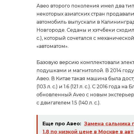
Авео второго поколения имел два типа
некоторых азиатских стран продавали 
автомобиль выпускали в Калининград
Новгороде. Седаны и хэтчбеки сходили
с.), который сочетался с механическ
«автоматом».
Базовую версию комплектовали элект
подушками и магнитолой. В 2014 го
Авео. В Китае такая машина была дост
(103 л. с.) и 1.6 (121 л. с.). С 2016 год
обновленный Aveo с новым экстерьеро
с двигателем 1.5 (140 л. с.).
Еще про Авео:
Замена сальника 
1.8 по низкой цене в Москве в ав