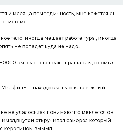
устя 2 месяца пемеодичность, мне кажется он
 в системе
ое тело, иногда мешает работе гура , иногда
пять не попадёт куда не надо..
80000 км. руль стал туже вращаться, промыл
е ГУРа фильтр находится, ну и каталожный
мне не удалось,так понимаю что меняется он
снимал,внутри откручивал саморез который
 с керосином вымыл.