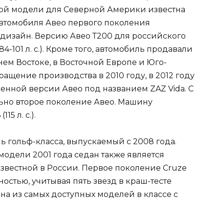
ной модели для Северной Америки известна
автомобиля Авео первого поколения
лдизайн. Версию Авео Т200 для российского
84-101 л. с.). Кроме того, автомобиль продавали
ем Востоке, в Восточной Европе и Юго-
ащение производства в 2010 году, в 2012 году
енной версии Авео под названием ZAZ Vida. С
ально второе поколение Авео. Машину
5 л. с.).
 гольф-класса, выпускаемый с 2008 года.
дели 2001 года седан также является
известной в России. Первое поколение Cruze
остью, учитывая пять звезд в краш-тесте
дна из самых доступных моделей в классе с