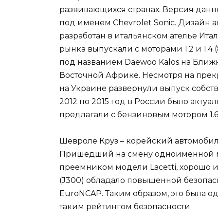
развивающихся странах. Версия дан
под именем Chevrolet Sonic. Дизайн 
разработан в итальянском ателье Ита
рынка выпускали с моторами 1.2 и 1.4 (
под названием Daewoo Kalos на Ближн
Восточной Африке. Несмотря на прекр
на Украине развернули выпуск собств
2012 по 2015 год в России было акту
предлагали с бензиновым мотором 1.6 (11
Шевроле Круз – корейский автомобиль
Пришедший на смену одноименной мо
преемником модели Lacetti, хорошо 
(J300) обладало повышенной безопасн
EuroNCAP. Таким образом, это была о
таким рейтингом безопасности.