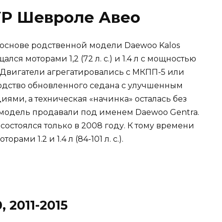
УР Шевроле Авео
 основе родственной модели Daewoo Kalos
лся моторами 1,2 (72 л. с.) и 1.4 л с мощностью
ов). Двигатели агрегатировались с МКПП-5 или
водство обновленного седана с улучшенным
ями, а техническая «начинка» осталась без
модель продавали под именем Daewoo Gentra.
 состоялся только в 2008 году. К тому времени
ами 1.2 и 1.4 л (84-101 л. с.).
 2011-2015