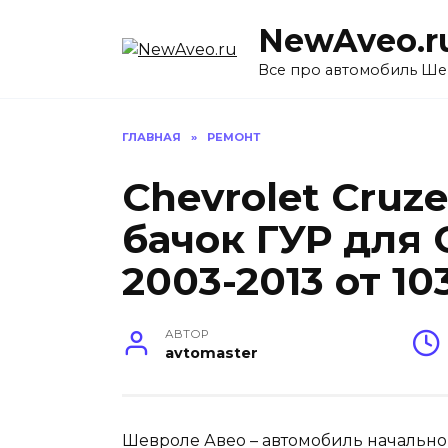
Перейти
NewAveo.r
к
содержанию
Все про автомобиль Ше
ГЛАВНАЯ
»
РЕМОНТ
Chevrolet Cruz
бачок ГУР для C
2003-2013 от 10
АВТОР
avtomaster
Шевроле Авео – автомобиль начально