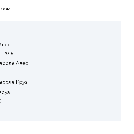
ором
Авео
1-2015
евроле Авео
вроле Круз
Круз
9