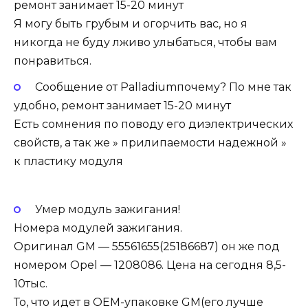
ремонт занимает 15-20 минут
Я могу быть грубым и огорчить вас, но я
никогда не буду лживо улыбаться, чтобы вам
понравиться.
Сообщение от Palladiumпочему? По мне так
удобно, ремонт занимает 15-20 минут
Есть сомнения по поводу его диэлектрических
свойств, а так же » прилипаемости надежной »
к пластику модуля
Умер модуль зажигания!
Номера модулей зажигания.
Оригинал GM — 55561655(25186687) он же под
номером Opel — 1208086. Цена на сегодня 8,5-
10тыс.
То, что идет в OEM-упаковке GM(его лучше