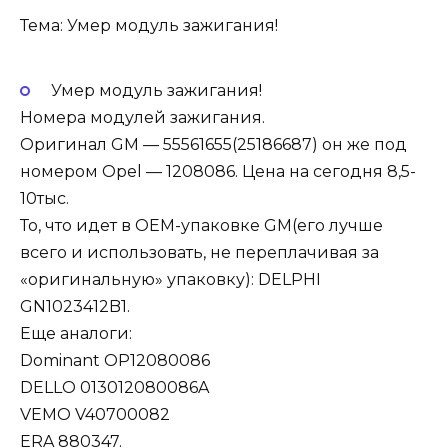
Тема: Умер модуль зажигания!
Умер модуль зажигания!
Номера модулей зажигания.
Оригинал GM — 55561655(25186687) он же под
номером Opel — 1208086. Цена на сегодня 8,5-
10тыс.
То, что идет в OEM-упаковке GM(его лучше
всего и использовать, не переплачивая за
«оригинальную» упаковку): DELPHI
GN1023412B1.
Еще аналоги:
Dominant OP12080086
DELLO 013012080086A
VEMO V40700082
ERA 880347.