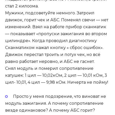
стал 2 килоома.
Мужики, подсоветуйте немного. Затроил
движок, горит чек и АБС. Поменял свечи — нет
изменений. Взял на работе прибор сканматик
— показывает «пропуски зажигания во втором
цилиндре». Когда проводил диагностику
Сканматиком нажал кнопку » сброс ошибок».
Движок перестал троить и потух чек, но всё
равно работает неровно, и АБС не гаснет.
Снял модуль и померил сопротивление
катушек: 1 цил — 10,02кОм, 2 цил — 10,01 кОм, 3
цил- 10,01, 4 цил — 9,98 кОм. Ничерта не пойму!
Просто у меня подозрение, что виноват не
модуль зажигания. А почему сопротивление
везде одинаковое? А почему АБС горит?