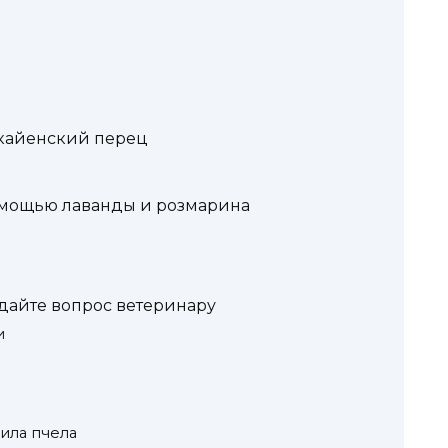
 кайенский перец
омощью лаванды и розмарина
дайте вопрос ветеринару
и
лила пчела