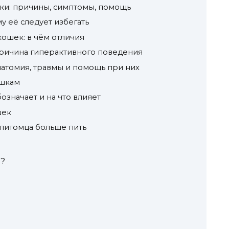
ки: причины, симптомы, помощь
у её следует избегать
кошек: в чём отличия
причина гиперактивного поведения
натомия, травмы и помощь при них
ошкам
означает и на что влияет
шек
ь питомца больше пить
ы?