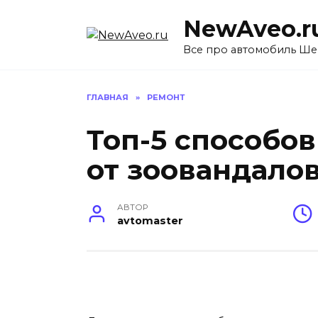
Перейти
NewAveo.r
к
содержанию
Все про автомобиль Ше
ГЛАВНАЯ
»
РЕМОНТ
Топ-5 способо
от зоовандало
АВТОР
avtomaster