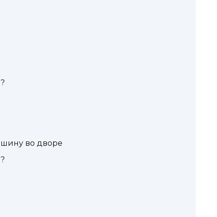
ы?
машину во дворе
ы?