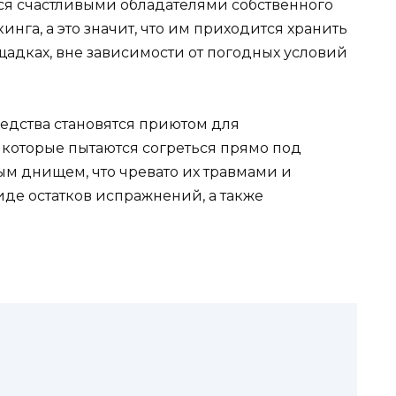
ся счастливыми обладателями собственного
нга, а это значит, что им приходится хранить
адках, вне зависимости от погодных условий
редства становятся приютом для
 которые пытаются согреться прямо под
м днищем, что чревато их травмами и
де остатков испражнений, а также