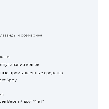
 лаванды и розмарина
ности
отпугивания кошек
ярные промышленные средства
ent Spray
ия
ек Верный друг “4 в 1”