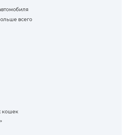
 автомобиля
больше всего
х кошек
»