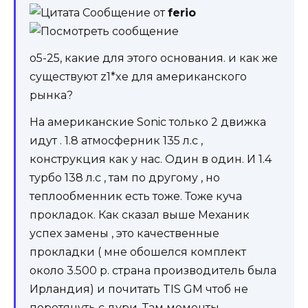
Сообщение от
ferio
o5-25, какие для этого основания. и как же
существуют z1*xe для американского
рынка?
На американские Sonic только 2 движка
идут . 1.8 атмосферник 135 л.с ,
конструкция как у нас. Один в один. И 1.4
турбо 138 л.с , там по другому , но
теплообменник есть тоже. Тоже куча
прокладок. Как сказал выше Механик
успех замены , это качественные
прокладки ( мне обошелся комплект
около 3.500 р. страна производитель была
Ирландия) и почитать TIS GM чтоб не
перетянуть с дури. Там моменты