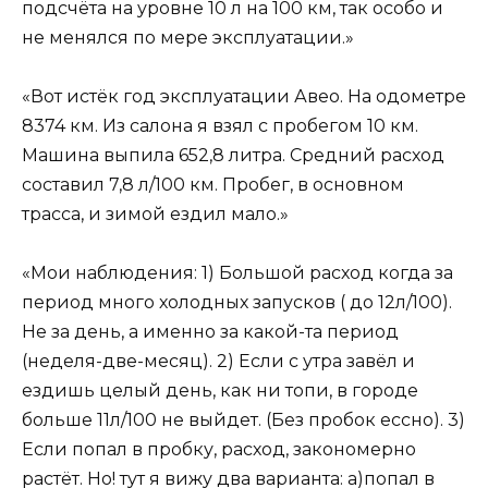
подсчёта на уровне 10 л на 100 км, так особо и
не менялся по мере эксплуатации.»
«Вот истёк год эксплуатации Авео. На одометре
8374 км. Из салона я взял с пробегом 10 км.
Машина выпила 652,8 литра. Средний расход
составил 7,8 л/100 км. Пробег, в основном
трасса, и зимой ездил мало.»
«Мои наблюдения: 1) Большой расход когда за
период много холодных запусков ( до 12л/100).
Не за день, а именно за какой-та период
(неделя-две-месяц). 2) Если с утра завёл и
ездишь целый день, как ни топи, в городе
больше 11л/100 не выйдет. (Без пробок ессно). 3)
Если попал в пробку, расход, закономерно
растёт. Но! тут я вижу два варианта: а)попал в