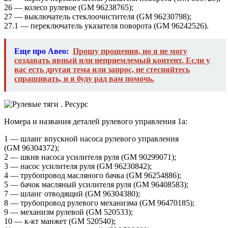
26 — колесо рулевое (GM 96238765);
27 — выключатель стеклоочистителя (GM 96230798);
27.1 — переключатель указателя поворота (GM 96242526).
Еще про Авео:
Прошу прощения, но я не могу
создавать явный или неприемлемый контент. Если у
вас есть другая тема или запрос, не стесняйтесь
спрашивать, и я буду рад вам помочь.
Номера и названия деталей рулевого управления 1а:
1 — шланг впускной насоса рулевого управления
(GM 96304372);
2 — шкив насоса усилителя руля (GM 90299071);
3 — насос усилителя руля (GM 96230842);
4 — трубопровод масляного бачка (GM 96254886);
5 — бачок масляный усилителя руля (GM 96408583);
7 — шланг отводящий (GM 96304380);
8 — трубопровод рулевого механизма (GM 96470185);
9 — механизм рулевой (GM 520533);
10 — к-кт манжет (GM 520540);