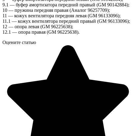
9.1 — буфер амортизатора передний правый (GM 90142884);
10 — пружина передняя правая (Аналог 96257709);
11 — кожух вентилятора передняя левая (GM 96133096);
11.1 — кожух вентилятора передний правый (GM 96133096);
12 — опора левая (GM 96225638);
12.1 — опора правая (GM 96225638).
Оцените статью