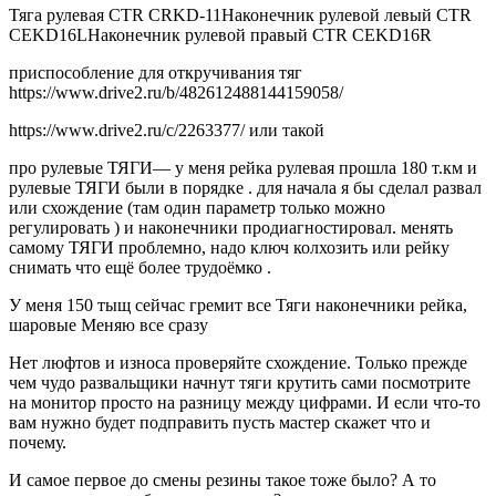
Тяга рулевая CTR CRKD-11Наконечник рулевой левый CTR
CEKD16LНаконечник рулевой правый CTR CEKD16R
приспособление для откручивания тяг
https://www.drive2.ru/b/482612488144159058/
https://www.drive2.ru/c/2263377/ или такой
про рулевые ТЯГИ— у меня рейка рулевая прошла 180 т.км и
рулевые ТЯГИ были в порядке . для начала я бы сделал развал
или схождение (там один параметр только можно
регулировать ) и наконечники продиагностировал. менять
самому ТЯГИ проблемно, надо ключ колхозить или рейку
снимать что ещё более трудоёмко .
У меня 150 тыщ сейчас гремит все Тяги наконечники рейка,
шаровые Меняю все сразу
Нет люфтов и износа проверяйте схождение. Только прежде
чем чудо развальщики начнут тяги крутить сами посмотрите
на монитор просто на разницу между цифрами. И если что-то
вам нужно будет подправить пусть мастер скажет что и
почему.
И самое первое до смены резины такое тоже было? А то