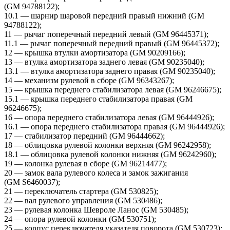
(GM 94788122);
10.1 — шарнир шаровой передний правый нижний (GM
94788122);
11 — рычаг поперечный передний левый (GM 96445371);
11.1 — рычаг поперечный передний правый (GM 96445372);
12 — крышка втулки амортизатора (GM 90209166);
13 — втулка амортизатора заднего левая (GM 90235040);
13.1 — втулка амортизатора заднего правая (GM 90235040);
14 — механизм рулевой в сборе (GM 96343267);
15 — крышка переднего стабилизатора левая (GM 96246675);
15.1 — крышка переднего стабилизатора правая (GM
96246675);
16 — опора переднего стабилизатора левая (GM 96444926);
16.1 — опора переднего стабилизатора правая (GM 96444926);
17 — стабилизатор передний (GM 96444662);
18 — облицовка рулевой колонки верхняя (GM 96242958);
18.1 — облицовка рулевой колонки нижняя (GM 96242960);
19 — колонка рулевая в сборе (GM 96214477);
20 — замок вала рулевого колеса и замок зажигания
(GM S6460037);
21 — переключатель стартера (GM 530825);
22 — вал рулевого управления (GM 530486);
23 — рулевая колонка Шевроле Ланос (GM 530485);
24 — опора рулевой колонки (GM 530751);
25 — корпус переключателя указателя поворота (GM 530723);