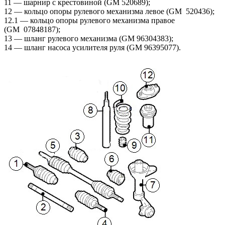
11 — шарнир с крестовиной (GM 520689);
12 — кольцо опоры рулевого механизма левое (GM 520436);
12.1 — кольцо опоры рулевого механизма правое
(GM 07848187);
13 — шланг рулевого механизма (GM 96304383);
14 — шланг насоса усилителя руля (GM 96395077).