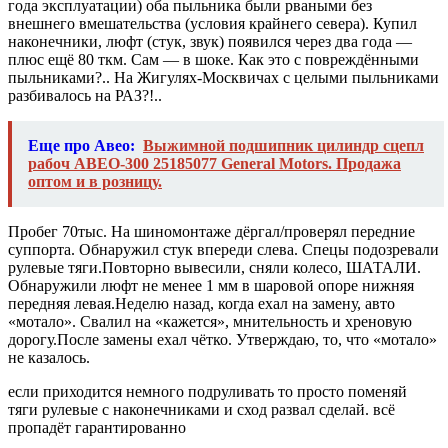
года эксплуатации) оба пыльника были рваными без
внешнего вмешательства (условия крайнего севера). Купил
наконечники, люфт (стук, звук) появился через два года —
плюс ещё 80 ткм. Сам — в шоке. Как это с повреждёнными
пыльниками?.. На Жигулях-Москвичах с целыми пыльниками
разбивалось на РАЗ?!..
Еще про Авео:
Выжимной подшипник цилиндр сцепл
рабоч АВЕО-300 25185077 General Motors. Продажа
оптом и в розницу.
Пробег 70тыс. На шиномонтаже дёргал/проверял передние
суппорта. Обнаружил стук впереди слева. Спецы подозревали
рулевые тяги.Повторно вывесили, сняли колесо, ШАТАЛИ.
Обнаружили люфт не менее 1 мм в шаровой опоре нижняя
передняя левая.Неделю назад, когда ехал на замену, авто
«мотало». Свалил на «кажется», мнительность и хреновую
дорогу.После замены ехал чётко. Утверждаю, то, что «мотало»
не казалось.
если приходится немного подруливать то просто поменяй
тяги рулевые с наконечниками и сход развал сделай. всё
пропадёт гарантированно