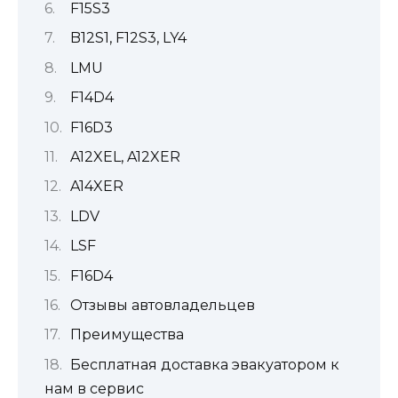
F15S3
B12S1, F12S3, LY4
LMU
F14D4
F16D3
A12XEL, A12XER
A14XER
LDV
LSF
F16D4
Отзывы автовладельцев
Преимущества
Бесплатная доставка эвакуатором к
нам в сервис