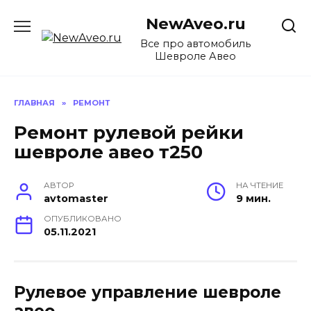
Перейти
NewAveo.ru
к
содержанию
Все про автомобиль
Шевроле Авео
ГЛАВНАЯ
»
РЕМОНТ
Ремонт рулевой рейки
шевроле авео т250
АВТОР
НА ЧТЕНИЕ
avtomaster
9 мин.
ОПУБЛИКОВАНО
05.11.2021
Рулевое управление шевроле
авео