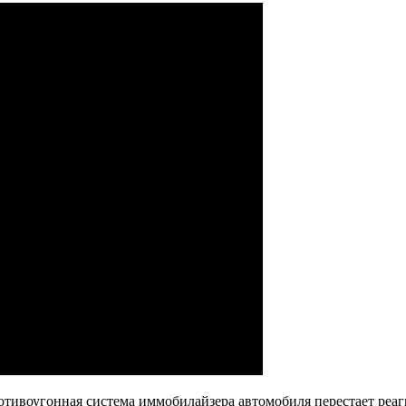
отивоугонная система иммобилайзера автомобиля перестает реаг