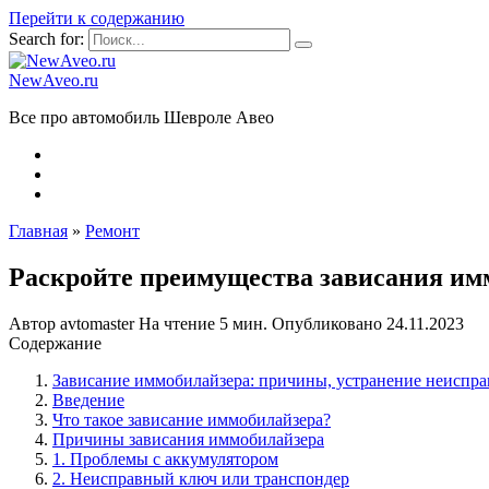
Перейти к содержанию
Search for:
NewAveo.ru
Все про автомобиль Шевроле Авео
Главная
»
Ремонт
Раскройте преимущества зависания имм
Автор
avtomaster
На чтение
5 мин.
Опубликовано
24.11.2023
Содержание
Зависание иммобилайзера: причины, устранение неиспра
Введение
Что такое зависание иммобилайзера?
Причины зависания иммобилайзера
1. Проблемы с аккумулятором
2. Неисправный ключ или транспондер