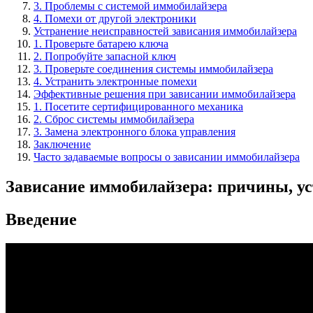
3. Проблемы с системой иммобилайзера
4. Помехи от другой электроники
Устранение неисправностей зависания иммобилайзера
1. Проверьте батарею ключа
2. Попробуйте запасной ключ
3. Проверьте соединения системы иммобилайзера
4. Устранить электронные помехи
Эффективные решения при зависании иммобилайзера
1. Посетите сертифицированного механика
2. Сброс системы иммобилайзера
3. Замена электронного блока управления
Заключение
Часто задаваемые вопросы о зависании иммобилайзера
Зависание иммобилайзера: причины, у
Введение