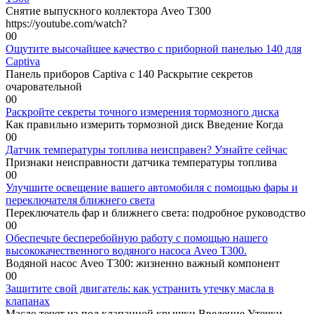
Снятие выпускного коллектора Aveo T300
https://youtube.com/watch?
0
0
Ощутите высочайшее качество с приборной панелью 140 для
Captiva
Панель приборов Captiva с 140 Раскрытие секретов
очаровательной
0
0
Раскройте секреты точного измерения тормозного диска
Как правильно измерить тормозной диск Введение Когда
0
0
Датчик температуры топлива неисправен? Узнайте сейчас
Признаки неисправности датчика температуры топлива
0
0
Улучшите освещение вашего автомобиля с помощью фары и
переключателя ближнего света
Переключатель фар и ближнего света: подробное руководство
0
0
Обеспечьте бесперебойную работу с помощью нашего
высококачественного водяного насоса Aveo T300.
Водяной насос Aveo T300: жизненно важный компонент
0
0
Защитите свой двигатель: как устранить утечку масла в
клапанах
Масло течет из-под клапанной крышки Введение Утечки