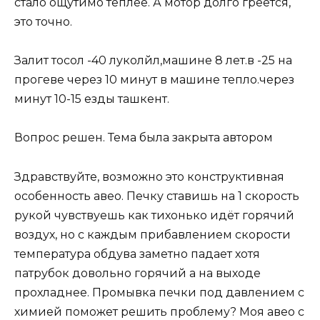
стало ощутимо теплее. А мотор долго греется,
это точно.
Залит тосол -40 луколйл,машине 8 лет.в -25 на
прогеве через 10 минут в машине тепло.через
минут 10-15 езды ташкент.
Вопрос решен. Тема была закрыта автором
Здравствуйте, возможно это конструктивная
особенность авео. Печку ставишь на 1 скорость
рукой чувствуешь как тихонько идёт горячий
воздух, но с каждым прибавлением скорости
температура обдува заметно падает хотя
патрубок довольно горячий а на выходе
прохладнее. Промывка печки под давлением с
химией поможет решить проблему? Моя авео с