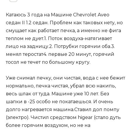
Катаюсь 3 года на Машине Chevrolet Aveo
седан II 1.2 седан. Проблем как таковых нету, но
смущает как работает печка, а именно не фига
теплом не дует.1. Поток воздуха-натягивает
лицо на задницу.2. Потрубки горячии оба.3.
менял теростат4. первые 20 минут, горячий
тосол не течет по большому кругу.
Уже снимал печку, они чистая, вода с нее бежит
нормально, печка чистая, убрал всю накипь,
весь шлак от туда. Машине уже 10 лет. Без
шапки в -25 особо не покатаешься. И очень
долго нагревается машина.Ставил доп помпу
(электро). Чистил средством higear (стало дуть
более горячим воздухом, но не на