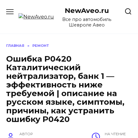
Перейти
NewAveo.ru
к
содержанию
Все про автомобиль
Шевроле Авео
ГЛАВНАЯ
»
РЕМОНТ
Ошибка P0420
Каталитический
нейтрализатор, банк 1 —
эффективность ниже
требуемой | описание на
русском языке, симптомы,
причины, как устранить
ошибку P0420
АВТОР
НА ЧТЕНИЕ