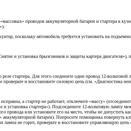
массовых» проводов аккумуляторной батареи и стартера к кузову
»).
уатор, поскольку автомобиль требуется установить на подъемни
Снятие и установка брызговиков и защиты картера двигателя»), 
 реле стартера. Для этого соедините один провод 12-вольтовой 
ае проверьте и восстановите силовую цепь (см. «Диагностика не
 исправна, а стартер не работает, отключите «массу» (отсоедин
ие и установка стартера»). Подсоедините 12-вольтовую лампу 
го провода или установите его на место, чтобы не допустить к
» аккумуляторной батареи). Попросите помощника повернуть клю
сли лампа не горит, проверьте и восстановите управляющую цепь