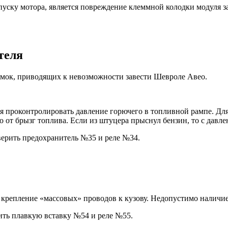
ку мотора, является повреждение клеммной колодки модуля за
теля
омок, приводящих к невозможности завести Шевроле Авео.
 проконтролировать давление горючего в топливной рампе. Для 
 от брызг топлива. Если из штуцера прыснул бензин, то с давле
верить предохранитель №35 и реле №34.
ть крепление «массовых» проводов к кузову. Недопустимо наличи
ить плавкую вставку №54 и реле №55.