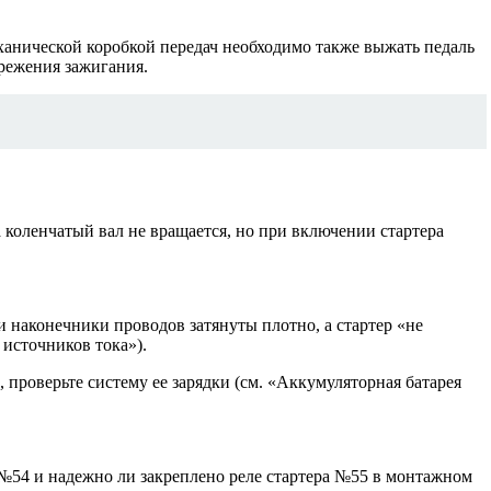
механической коробкой передач необходимо также выжать педаль
режения зажигания.
а коленчатый вал не вращается, но при включении стартера
и наконечники проводов затянуты плотно, а стартер «не
источников тока»).
роверьте систему ее зарядки (см. «Аккумуляторная батарея
а №54 и надежно ли закреплено реле стартера №55 в монтажном