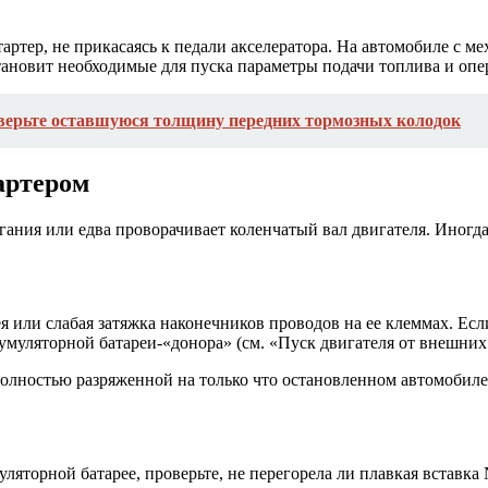
тартер, не прикасаясь к педали акселератора. На автомобиле с 
тановит необходимые для пуска параметры подачи топлива и опе
оверьте оставшуюся толщину передних тормозных колодок
артером
игания или едва проворачивает коленчатый вал двигателя. Иногд
 или слабая затяжка наконечников проводов на ее клеммах. Есл
умуляторной батареи-«донора» (см. «Пуск двигателя от внешних 
остью разряженной на только что остановленном автомобиле, п
уляторной батарее, проверьте, не перегорела ли плавкая вставк