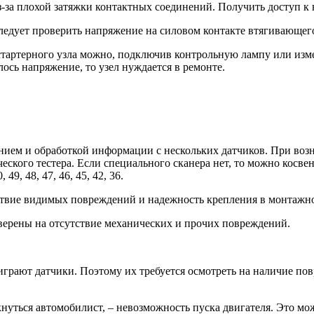
-за плохой затяжки контактных соединений. Получить доступ к 
едует проверить напряжение на силовом контакте втягивающего
стартерного узла можно, подключив контрольную лампу или изм
ось напряжение, то узел нуждается в ремонте.
ением и обработкой информации с нескольких датчиков. При во
ского тестера. Если специального сканера нет, то можно косвен
, 48, 47, 46, 45, 42, 36.
утствие видимых повреждений и надежность крепления в монтажн
верены на отсутствие механических и прочих повреждений.
грают датчики. Поэтому их требуется осмотреть на наличие по
нуться автомобилист, – невозможность пуска двигателя. Это мож