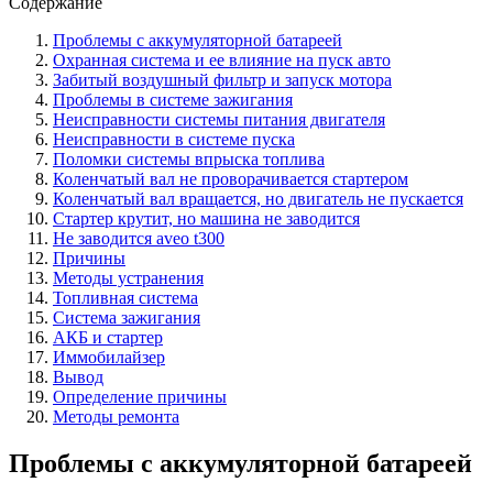
Содержание
Проблемы с аккумуляторной батареей
Охранная система и ее влияние на пуск авто
Забитый воздушный фильтр и запуск мотора
Проблемы в системе зажигания
Неисправности системы питания двигателя
Неисправности в системе пуска
Поломки системы впрыска топлива
Коленчатый вал не проворачивается стартером
Коленчатый вал вращается, но двигатель не пускается
Стартер крутит, но машина не заводится
Не заводится aveo t300
Причины
Методы устранения
Топливная система
Система зажигания
АКБ и стартер
Иммобилайзер
Вывод
Определение причины
Методы ремонта
Проблемы с аккумуляторной батареей