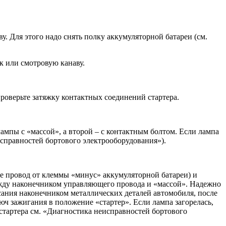
. Для этого надо снять полку аккумуляторной батареи (см.
к или смотровую канаву.
проверьте затяжку контактных соединений стартера.
лампы с «массой», а второй – с контактным болтом. Если лампа
исправностей бортового электрооборудования»).
ите провод от клеммы «минус» аккумуляторной батареи) и
между наконечником управляющего провода и «массой». Надежно
асания наконечником металлических деталей автомобиля, после
ч зажигания в положение «стартер». Если лампа загорелась,
 стартера см. «Диагностика неисправностей бортового