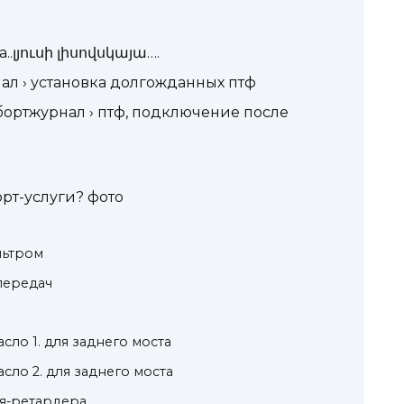
a..լյուսի լիսովսկայա….
нал › установка долгожданных птф
› бортжурнал › птф, подключение после
рт-услуги? фото
льтром
передач
ло 1. для заднего моста
ло 2. для заднего моста
ля-ретардера