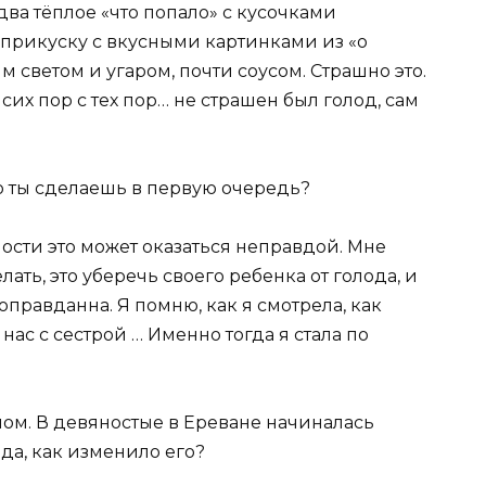
едва тёплое «что попало» с кусочками
в прикуску с вкусными картинками из «о
 светом и угаром, почти соусом. Страшно это.
 сих пор с тех пор… не страшен был голод, сам
то ты сделаешь в первую очередь?
ьности это может оказаться неправдой. Мне
лать, это уберечь своего ребенка от голода, и
 оправданна. Я помню, как я смотрела, как
нас с сестрой … Именно тогда я стала по
лом. В девяностые в Ереване начиналась
ода, как изменило его?