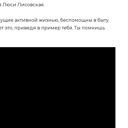
я Люси Лисовская.
вущие активной жизнью, беспомощны в быту.
т это, приведя в пример тебя. Ты помнишь