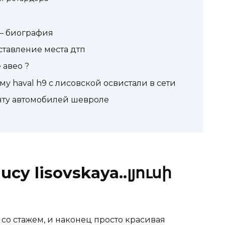
 — биография
тавление места дтп
 авео ?
у haval h9 с лисовской освистали в сети
нту автомобилей шевроле
cy lisovskaya..լյուսի
 со стажем, и наконец просто красивая