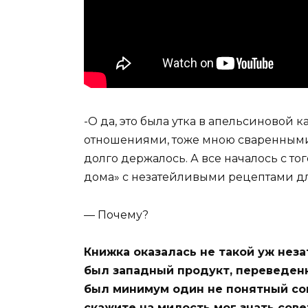
-О да, это была утка в апельсиновой
отношениями, тоже мною сваренными,
долго держалось. А все началось с то
дома» с незатейливыми рецептами дл
— Почему?
Книжка оказалась не такой уж неза
был западный продукт, переведенн
был минимум один не понятный со
скажите на милость мог знать сове