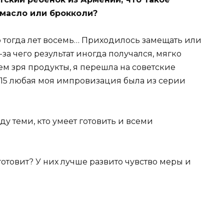
 масло или брокколи?
ло тогда лет восемь… Приходилось замещать или
-за чего результат иногда получался, мягко
ем зря продукты, я перешла на советские
-15 любая моя импровизация была из серии
у теми, кто умеет готовить и всеми
о готовит? У них лучше развито чувство меры и