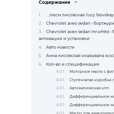
Содержание
….люси лисовская..lucy lisovskay
Chevrolet aveo sedan › бортжур
Chevrolet aveo sedan mr.white 
активации и установки
Авто новости
Анна лисовская оказывала эско
Кол-во и спецификация
Моторное масло с фи
Ступенчатая коробка 
Автоматическая кпп
Дифференциальное мас
Дифференциальное мас
Масло для замедлите