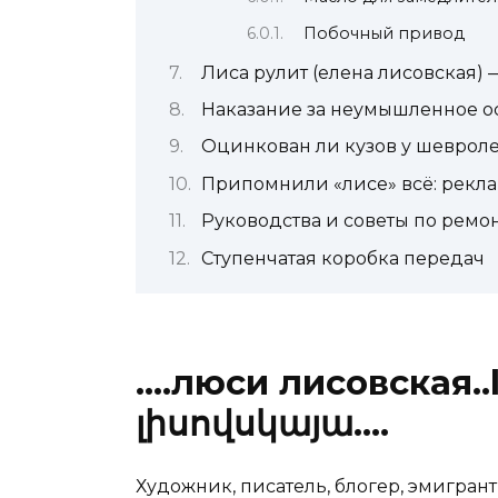
Побочный привод
Лиса рулит (елена лисовская)
Наказание за неумышленное ос
Оцинкован ли кузов у шевроле
Припомнили «лисе» всё: реклам
Руководства и советы по ремо
Ступенчатая коробка передач
….люси лисовская..lu
լիսովսկայա….
Художник, писатель, блогер, эмигрант