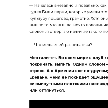
— Началась внезапно и повально, как
гудел.Были парни, которые умели это
культуру пошагово, грамотно. Хотя он
вышло то, что вышло, нечто половинча
Словом, я отвергаю наличие такого по
— Что мешает ей развиваться?
Менталитет. Во всем мире в клуб х
покричать, выпить. Одним словом 
стресс. А в Армении все по-другому
Ереване, меня не покидает ощущени
сиюминутными плотскими наслажде
или оттянуться.