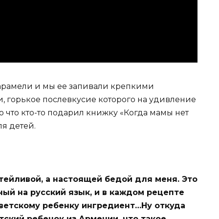
 карамели и мы ее запивали крепкими
 горькое послевкусие которого на удивление
го что кто-то подарил книжку «Когда мамы нет
я детей.
тейливой, а настоящей бедой для меня. Это
ый на русский язык, и в каждом рецепте
ветскому ребенку ингредиент…Ну откуда
тский ребенок из Армении, что такое