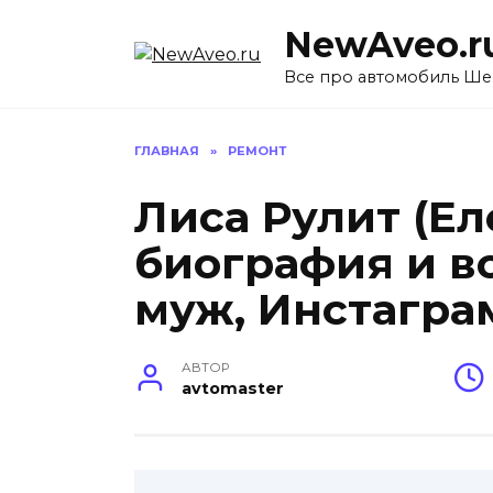
Перейти
NewAveo.r
к
содержанию
Все про автомобиль Ше
ГЛАВНАЯ
»
РЕМОНТ
Лиса Рулит (Ел
биография и во
муж, Инстагра
АВТОР
avtomaster