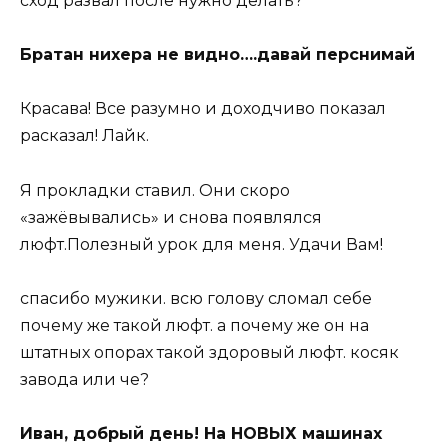
сход развал после нужно делать?
Братан нихера не видно….давай перснимай
Красава! Все разумно и доходчиво показал
расказал! Лайк.
Я прокладки ставил. Они скоро
«зажёвывались» и снова появлялся
люфт.Полезный урок для меня. Удачи Вам!
спасибо мужики. всю голову сломал себе
почему же такой люфт. а почему же он на
штатных опорах такой здоровый люфт. косяк
завода или че?
Иван, добрый день! На НОВЫХ машинах