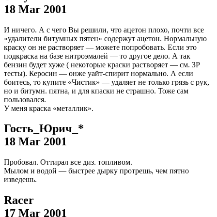
18 Mar 2001
И ничего. А с чего Вы решили, что ацетон плохо, почти все
«удалители битумных пятен» содержут ацетон. Нормальную
краску он не растворяет — можете попробовать. Если это
подкраска на базе нитроэмалей — то другое дело. А так
бензин будет хуже ( некоторые краски растворяет — см. ЗР
тесты). Керосин — онже уайт-спирит нормально. А если
боитесь, то купите «Чистик» — удаляет не только грязь с рук,
но и битумн. пятна, и для кпаски не страшно. Тоже сам
пользовался.
У меня краска «металлик».
Гость_Юрич_*
18 Mar 2001
Пробовал. Оттирал все диз. топливом.
Мылом и водой — быстрее дырку протрешь, чем пятно
изведешь.
Racer
17 Mar 2001