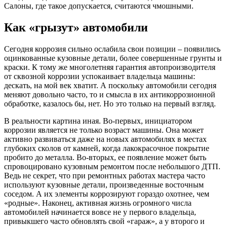
Салоны, где такое допускается, считаются чмошными.
Как «грызут» автомобили
Сегодня коррозия сильно ослабила свои позиции – появились
оцинкованные кузовные детали, более совершенные грунты и
краски. К тому же многолетняя гарантия автопроизводителя
от сквозной коррозии успокаивает владельца машины:
дескать, на мой век хватит. А поскольку автомобили сегодня
меняют довольно часто, то и смысла в их антикоррозионной
обработке, казалось бы, нет. Но это только на первый взгляд.
В реальности картина иная. Во-первых, инициатором
коррозии является не только возраст машины. Она может
активно развиваться даже на новых автомобилях в местах
глубоких сколов от камней, когда лакокрасочное покрытие
пробито до металла. Во-вторых, ее появление может быть
спровоцировано кузовным ремонтом после небольшого ДТП.
Ведь не секрет, что при ремонтных работах мастера часто
используют кузовные детали, произведенные восточным
соседом. А их элементы коррозируют гораздо охотнее, чем
«родные». Наконец, активная жизнь огромного числа
автомобилей начинается вовсе не у первого владельца,
привыкшего часто обновлять свой «гараж», а у второго и