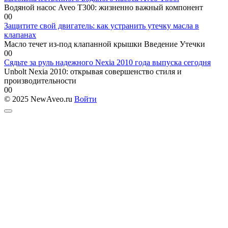
Водяной насос Aveo T300: жизненно важный компонент
0
0
Защитите свой двигатель: как устранить утечку масла в
клапанах
Масло течет из-под клапанной крышки Введение Утечки
0
0
Сядьте за руль надежного Nexia 2010 года выпуска сегодня
Unbolt Nexia 2010: открывая совершенство стиля и
производительности
0
0
© 2025 NewAveo.ru
Войти