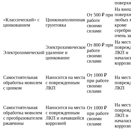
поверхн
На вне
поверхн
От 500 ₽ при
«Классический» с
Цинконаполненная
любых 
работе
цинкованием
грунтовка
кроме
своими
серебри
силами
очень з
На места
От 800 ₽ при
Электрохимическое
повреж
работе
Электрохимический
удаление и
ЛКП и
своими
цинкование
началас
силами
коррози
От 1000 ₽
Самостоятельная
Наносится на места
На места
при работе
обработка мовилем
с поврежденным
повреж
своими
с цинком
ЛКП
ЛКП
силами
На места
Самостоятельная
Наносится на места
От 1000 ₽
повреж
обработка мовилем
с поврежденным
при работе
ЛКП и
с преобразователем
ЛКП и начавшейся
своими
началас
ржавчины
коррозией
силами
коррози