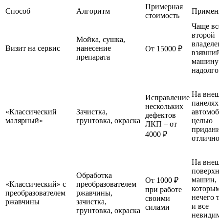
Примерная
Способ
Алгоритм
Примен
стоимость
Чаще вс
второй
Мойка, сушка,
владеле
Визит на сервис
нанесение
От 15000 ₽
взявши
препарата
машину
надолго
На вне
Исправление
панелях
нескольких
«Классический
Зачистка,
автомоб
дефектов
малярный»
грунтовка, окраска
целью
ЛКП – от
придан
4000 ₽
отлично
На вне
поверхн
Обработка
машин,
От 1000 ₽
«Классический» с
преобразователем
которы
при работе
преобразователем
ржавчины,
нечего т
своими
ржавчины
зачистка,
и все
силами
грунтовка, окраска
невиди