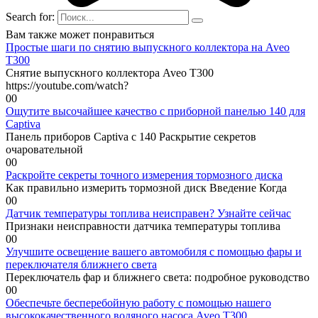
Search for:
Вам также может понравиться
Простые шаги по снятию выпускного коллектора на Aveo
T300
Снятие выпускного коллектора Aveo T300
https://youtube.com/watch?
0
0
Ощутите высочайшее качество с приборной панелью 140 для
Captiva
Панель приборов Captiva с 140 Раскрытие секретов
очаровательной
0
0
Раскройте секреты точного измерения тормозного диска
Как правильно измерить тормозной диск Введение Когда
0
0
Датчик температуры топлива неисправен? Узнайте сейчас
Признаки неисправности датчика температуры топлива
0
0
Улучшите освещение вашего автомобиля с помощью фары и
переключателя ближнего света
Переключатель фар и ближнего света: подробное руководство
0
0
Обеспечьте бесперебойную работу с помощью нашего
высококачественного водяного насоса Aveo T300.