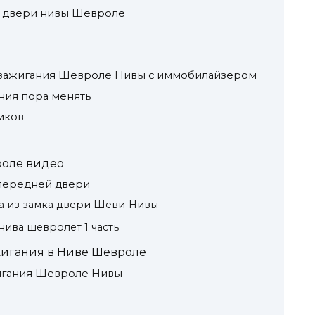
й двери нивы Шевроле
а зажигания Шевроле Нивы с иммобилайзером
ния пора менять
мков
роле видео
 передней двери
а из замка двери Шеви-Нивы
нива шевролет 1 часть
жигания в Ниве Шевроле
жигания Шевроле Нивы