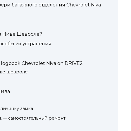
ери багажного отделения Chevrolet Niva
на Ниве Шевроле?
особы их устранения
logbook Chevrolet Niva on DRIVE2
иве шевроле
нива
 личинку замка
0 л. — самостоятельный ремонт