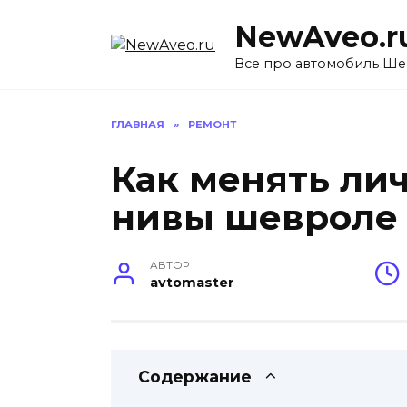
Перейти
NewAveo.r
к
содержанию
Все про автомобиль Ше
ГЛАВНАЯ
»
РЕМОНТ
Как менять ли
нивы шевроле
АВТОР
avtomaster
Содержание