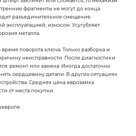
 штифт заклинит или сломается, то механизм
нутренние фрагменты не могут до конца
ходит разъединительное смещение.
й эксплуатацией, износом. Усугубляет
ррозия металла.
время поворота ключа. Только разборка и
причину неисправности. После диагностики
тся: ремонт или замена. Иногда достаточно
нить сердцевину детали. В других ситуациях
устройства. Средняя цена еврозамка
сти от места покупки.