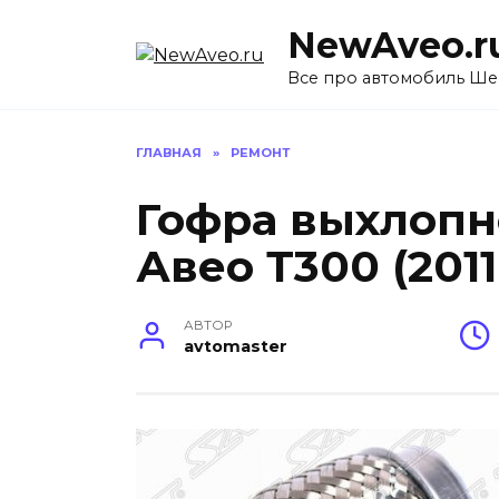
Перейти
NewAveo.r
к
содержанию
Все про автомобиль Ше
ГЛАВНАЯ
»
РЕМОНТ
Гофра выхлопн
Авео Т300 (2011
АВТОР
avtomaster