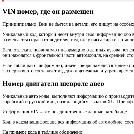
VIN номер, где он размещен
Принципиально! Вин не бьётся на детали, его пишут на особых
Уникальный код, который несёт внутри себя информацию обо в
размещается справа от водителя, там, где у пассажира изготав
Если отыскать первичную информацию о данных кузова нет спо
они находятся в фронтальной части автомобиля, на средней стой
Если таблички с шифром нет, иначе говоря находится только 
экспертизу, это составляет издержки денежные и утрата времен
Номер двигателя шевроле авео
Уникальные авто коды, выполняют информацию о производителе
корейский и русский вин, начинающийся с знаков XU. При офо
Информация VIN – это не единственные данные на таблице.
Код, в каком зашифрована вся информация об автомобиле, сост
На примере кода в таблице обозначено: