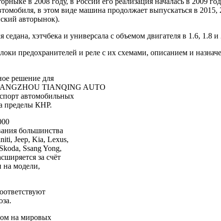
орныке в 2008 году, в России его реализация началась в 2009 г
автомобиля, в этом виде машина продолжает выпускаться в 2015, 2
йский авторынок).
седана, хэтчбека и универсала с объемом двигателя в 1.6, 1.8 и 
блоки предохранителей и реле с их схемами, описанием и назна
ное решение для
ии CHANGZHOU TIANQING AUTO
кспорт автомобильных
а пределы КНР.
000
вания большинства
i, Jeep, Kia, Lexus,
 Skoda, Ssang Yong,
асширяется за счёт
 на модели,
соответствуют
за.
сом на мировых