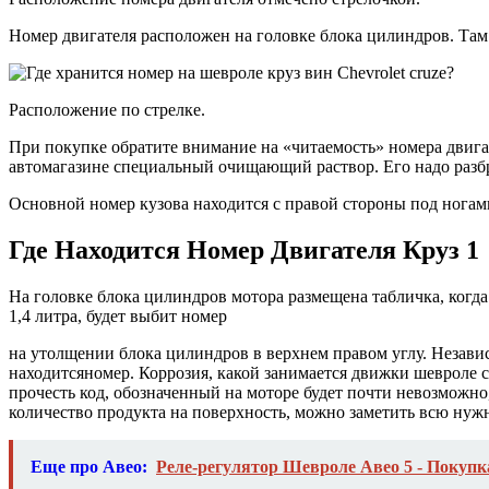
Номер двигателя расположен на головке блока цилиндров. Там 
Расположение по стрелке.
При покупке обратите внимание на «читаемость» номера двигате
автомагазине специальный очищающий раствор. Его надо разб
Основной номер кузова находится с правой стороны под ногам
Где Находится Номер Двигателя Круз 1
На головке блока цилиндров мотора размещена табличка, когда 
1,4 литра, будет выбит номер
на утолщении блока цилиндров в верхнем правом углу. Независи
находитсяномер. Коррозия, какой занимается движки шевроле cr
прочесть код, обозначенный на моторе будет почти невозможно
количество продукта на поверхность, можно заметить всю ну
Еще про Авео:
Реле-регулятор Шевроле Авео 5 - Покупка