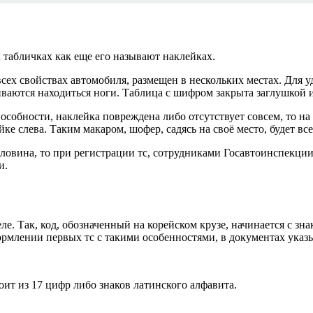
 табличках как еще его называют наклейках.
сех свойствах автомобиля, размещен в нескольких местах. Для 
ливаются находиться ноги. Таблица с шифром закрыта заглушкой и
собности, наклейка повреждена либо отсутствует совсем, то н
ке слева. Таким макаром, шофер, садясь на своё место, будет вс
половина, то при регистрации тс, сотрудниками Госавтоинспекц
и.
. Так, код, обозначенный на корейском крузе, начинается с зн
рмлении первых тс с такими особенностями, в документах указы
оит из 17 цифр либо знаков латинского алфавита.