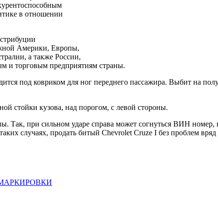
нкурентоспособным
литике в отношении
истрибуции
Южной Америки, Европы,
ралии, а также России,
м и торговым предприятиям страны.
одится под ковриком для ног переднего пассажира. Выбит на пол
ой стойки кузова, над порогом, с левой стороны.
 Так, при сильном ударе справа может согнуться ВИН номер, н
аких случаях, продать битый Chevrolet Cruze I без проблем вряд
еля МАРКИРОВКИ