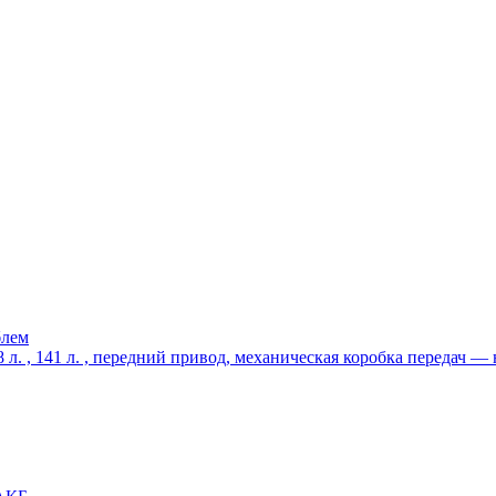
блем
8 л. , 141 л. , передний привод, механическая коробка передач 