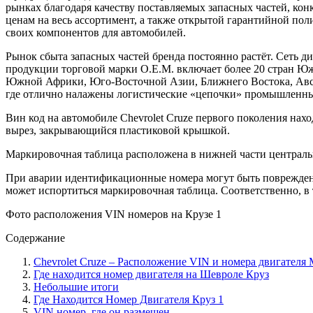
рынках благодаря качеству поставляемых запасных частей, ко
ценам на весь ассортимент, а также открытой гарантийной по
своих компонентов для автомобилей.
Рынок сбыта запасных частей бренда постоянно растёт. Сеть д
продукции торговой марки O.E.M. включает более 20 стран 
Южной Африки, Юго-Восточной Азии, Ближнего Востока, Авст
где отлично налажены логистические «цепочки» промышленны
Вин код на автомобиле Chevrolet Cruze первого поколения нах
вырез, закрывающийся пластиковой крышкой.
Маркировочная таблица расположена в нижней части центральн
При аварии идентификационные номера могут быть повреждены.
может испортиться маркировочная таблица. Соответственно, в т
Фото расположения VIN номеров на Крузе 1
Содержание
Chevrolet Cruze – Расположение VIN и номера двигат
Где находится номер двигателя на Шевроле Круз
Небольшие итоги
Где Находится Номер Двигателя Круз 1
VIN номер, где он размещен