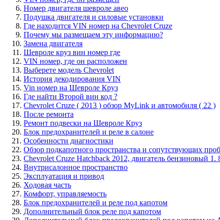
Номер двигателя шевроле авео
Подушка двигателя и силовые установки
Где находится VIN номер на Chevrolet Cruze
Почему мы размещаем эту информацию?
Замена двигателя
Шевроле круз вин номер где
VIN номер, где он расположен
Выберете модель Chevrolet
История декодирования VIN
Vin номер на Шевроле Круз
Где найти Второй вин код ?
Chevrolet Cruze ( 2013 ) обзор MyLink и автомобиля ( 22 )
После ремонта
Ремонт подвески на Шевроле Круз
Блок предохранителей и реле в салоне
Особенности диагностики
Обзор подкапотного пространства и сопутствующих про
Chevrolet Cruze Hatchback 2012, двигатель бензиновый 1. 
Внутрисалонное пространство
Эксплуатация и привод
Ходовая часть
Комфорт, управляемость
Блок предохранителей и реле под капотом
Дополнительный блок реле под капотом