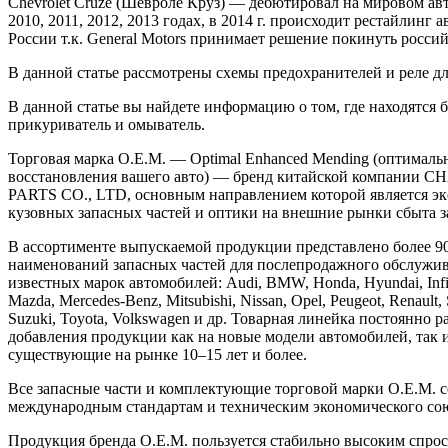
Chevrolet Cruze (Шевроле Круз) — дебютировал на мировом авт
2010, 2011, 2012, 2013 годах, в 2014 г. происходит рестайлинг 
России т.к. General Motors принимает решение покинуть росси
В данной статье рассмотрены схемы предохранителей и реле для 
В данной статье вы найдете информацию о том, где находятся 
прикуриватель и омыватель.
Торговая марка O.E.M. — Optimal Enhanced Mending (оптималь
восстановления вашего авто) — бренд китайской компан
PARTS CO., LTD, основным направлением которой является э
кузовных запасных частей и оптики на внешние рынки сбыта з
В ассортименте выпускаемой продукции представлено более 9
наименований запасных частей для послепродажного обслужи
известных марок автомобилей: Audi, BMW, Honda, Hyundai, Infinit
Mazda, Mercedes-Benz, Mitsubishi, Nissan, Opel, Peugeot, Renault,
Suzuki, Toyota, Volkswagen и др. Товарная линейка постоянно р
добавления продукции как на новые модели автомобилей, так и
существующие на рынке 10–15 лет и более.
Все запасные части и комплектующие торговой марки O.E.M. 
международным стандартам и техническим экономического сою
Продукция бренда О.Е.М. пользуется стабильно высоким спро