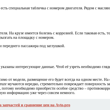
есть специальная табличка с номером двигателя. Рядом с масля
ля. На крузе имеется болезнь с коррозией. Если таковая есть, т
рызгать на площадку с номером.
и переднего пассажира под заглушкой.
указаны интересующие данные. Чтоб её узреть необходимо глядеть
мо от модели, размещение его будет всегда на одном месте. На ф
uze мучаются нередко, стремительно повреждает поверхность зап
, потому необходимо приобрести особое средство – противокорро
жную информацию уже через совсем немного.
 запчастей и сравнение цен на Avto.pro