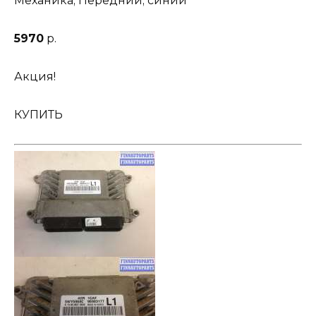
Механика; Передний; синий
5970
р.
Акция!
КУПИТЬ